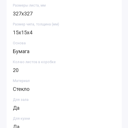
Размеры листа, мм
327х327
Размер чипа, толщина (мм)
15х15х4
Основа
Бумага
Кол-во листов в коробке
20
Материал
Стекло
Для зала
Да
Для кухни
Да