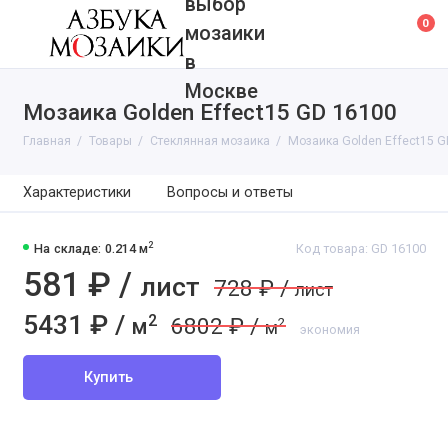
выбор
0
мозаики
в
Москве
Мозаика Golden Effect15 GD 16100
Главная
Товары
Cтеклянная мозаика
Мозаика Golden Effect15 G
Характеристики
Вопросы и ответы
2
На складе: 0.214 м
Код товара: GD 16100
581 ₽ /
лист
728 ₽ /
лист
5431 ₽ /
2
6802 ₽ /
м
2
м
экономия
Купить