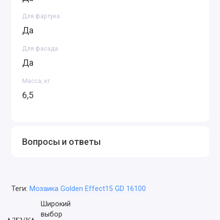
Для фартука
Да
Для фасада
Да
Масса, кг
6,5
Вопросы и ответы
Теги:
Мозаика Golden Effect15 GD 16100
Широкий
выбор