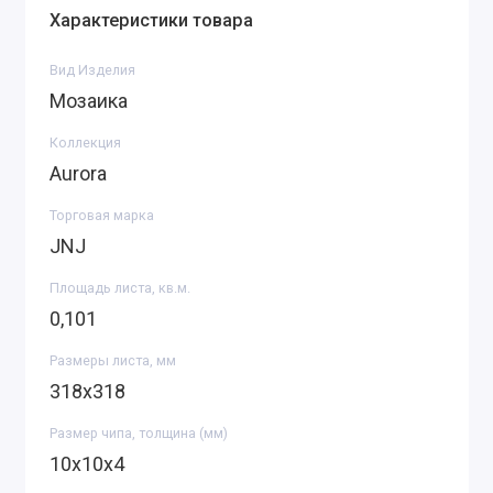
Характеристики товара
Вид Изделия
Мозаика
Коллекция
Aurora
Торговая марка
JNJ
Площадь листа, кв.м.
0,101
Размеры листа, мм
318х318
Размер чипа, толщина (мм)
10х10х4