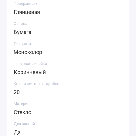
Поверхность
Глянцевая
Основа
Бумага
Тип цвета
Моноколор
Цветовая линейка
Коричневый
Кол-во листов в коробке
20
Материал
Стекло
Для ванной
Да