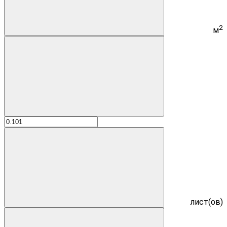
2
м
лист(ов)