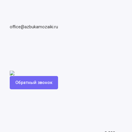
office@azbukamozaiki.ru
Обратный звонок