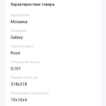
Характеристики товара
Вид Изделия
Мозаика
Коллекция
Galaxy
Торговая марка
Rose
Площадь листа, кв.м.
0,101
Размеры листа, мм
318х318
Размер чипа, толщина (мм)
10х10х4