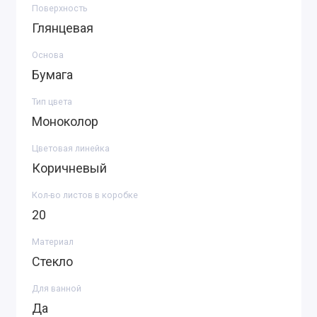
Поверхность
Глянцевая
Основа
Бумага
Тип цвета
Моноколор
Цветовая линейка
Коричневый
Кол-во листов в коробке
20
Материал
Стекло
Для ванной
Да