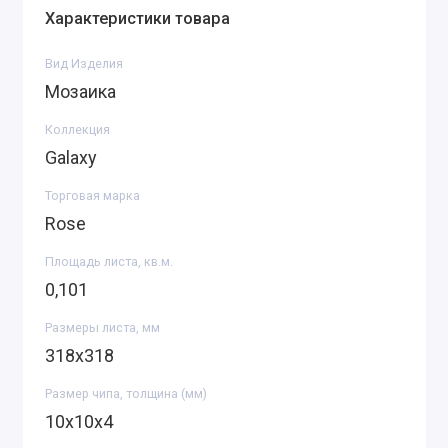
Характеристики товара
Вид Изделия
Мозаика
Коллекция
Galaxy
Торговая марка
Rose
Площадь листа, кв.м.
0,101
Размеры листа, мм
318х318
Размер чипа, толщина (мм)
10х10х4