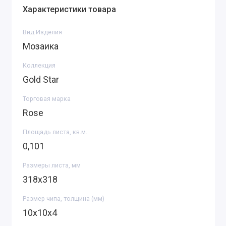
Характеристики товара
Вид Изделия
Мозаика
Коллекция
Gold Star
Торговая марка
Rose
Площадь листа, кв.м.
0,101
Размеры листа, мм
318х318
Размер чипа, толщина (мм)
10х10х4