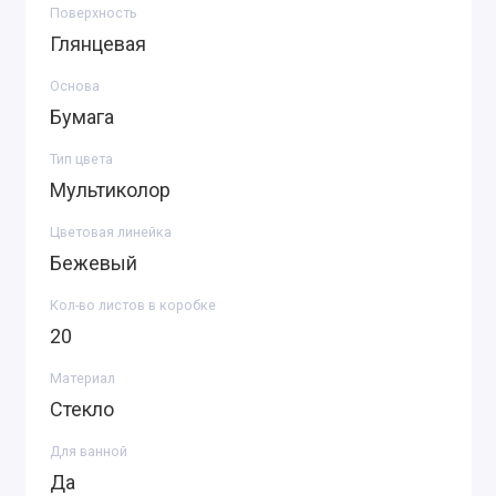
Поверхность
Глянцевая
Основа
Бумага
Тип цвета
Мультиколор
Цветовая линейка
Бежевый
Кол-во листов в коробке
20
Материал
Стекло
Для ванной
Да