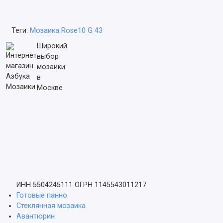
Теги:
Мозаика Rose10 G 43
Широкий
выбор
мозаики
в
Москве
ИНН 5504245111
ОГРН 1145543011217
Готовые панно
Стеклянная мозаика
Авантюрин