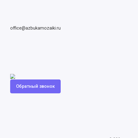
office@azbukamozaiki.ru
Обратный звонок