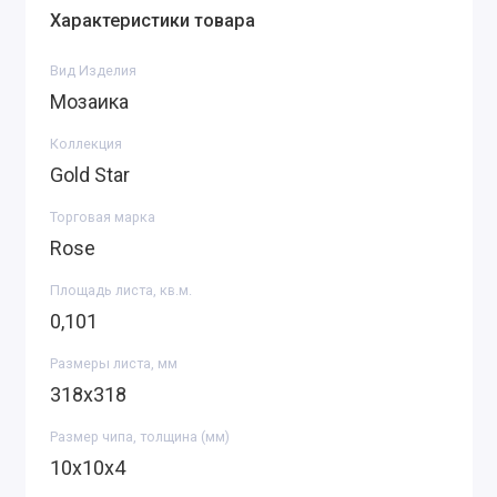
Характеристики товара
Вид Изделия
Мозаика
Коллекция
Gold Star
Торговая марка
Rose
Площадь листа, кв.м.
0,101
Размеры листа, мм
318х318
Размер чипа, толщина (мм)
10х10х4