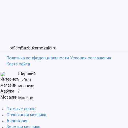
office@azbukamozaiki.ru
Политика конфиденциальности
Условия соглашения
Карта сайта
Широкий
выбор
мозаики
в
Москве
Готовые панно
Стеклянная мозаика
Авантюрин
Золотая мозаика