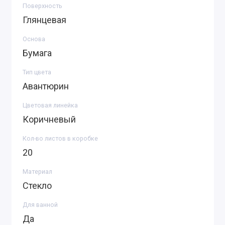
Поверхность
Глянцевая
Основа
Бумага
Тип цвета
Авантюрин
Цветовая линейка
Коричневый
Кол-во листов в коробке
20
Материал
Стекло
Для ванной
Да