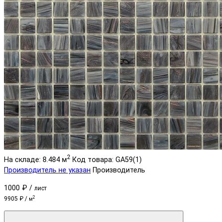
2
На складе: 8.484 м
Код товара: GA59(1)
Производитель не указан
Производитель
1000 ₽ /
лист
2
9905 ₽ /
м