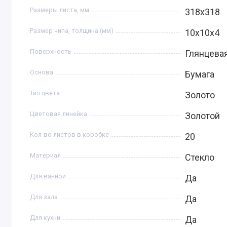
Размеры листа, мм
318х318
Размер чипа, толщина (мм)
10х10х4
Поверхность
Глянцева
Основа
Бумага
Тип цвета
Золото
Цветовая линейка
Золотой
Кол-во листов в коробке
20
Материал
Стекло
Для ванной
Да
Для зала
Да
Для кухни
Да