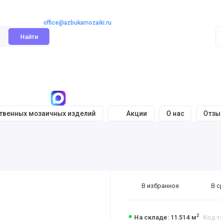
office@azbukamozaiki.ru
Найти
ственных мозаичных изделий
Акции
О нас
Отз
В избранное
В 
2
На складе: 11.514 м
Код т