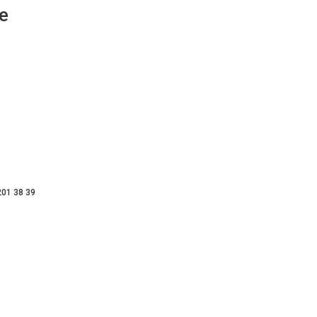
е
201 38 39