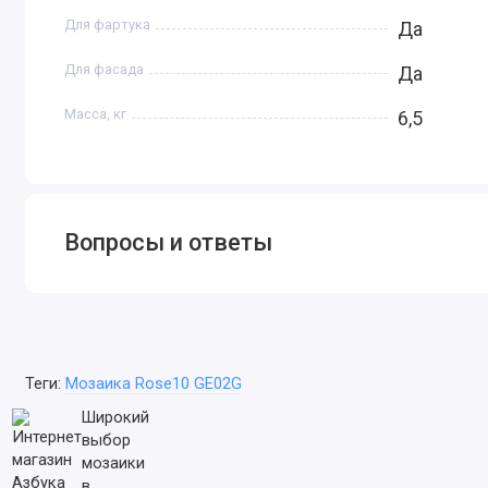
Для фартука
Да
Для фасада
Да
Масса, кг
6,5
Вопросы и ответы
Теги:
Мозаика Rose10 GE02G
Широкий
выбор
мозаики
в