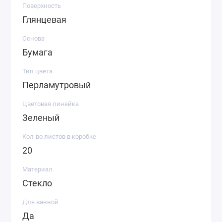
Поверхность
Глянцевая
Основа
Бумага
Тип цвета
Перламутровый
Цветовая линейка
Зеленый
Кол-во листов в коробке
20
Материал
Стекло
Для ванной
Да