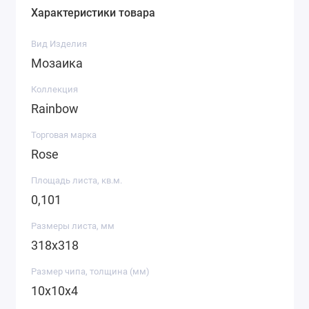
Характеристики товара
Вид Изделия
Мозаика
Коллекция
Rainbow
Торговая марка
Rose
Площадь листа, кв.м.
0,101
Размеры листа, мм
318х318
Размер чипа, толщина (мм)
10х10х4