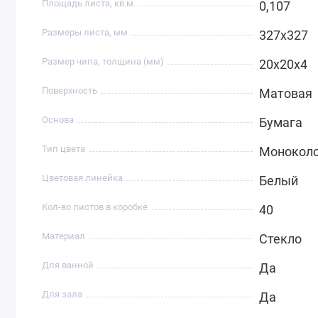
Площадь листа, кв.м.
0,107
Размеры листа, мм
327х327
Размер чипа, толщина (мм)
20х20х4
Поверхность
Матовая
Основа
Бумага
Тип цвета
Монокол
Цветовая линейка
Белый
Кол-во листов в коробке
40
Материал
Стекло
Для ванной
Да
Для зала
Да