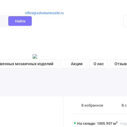
office@azbukamozaiki.ru
Найти
твенных мозаичных изделий
Акции
О нас
Отзы
В избранное
В 
2
На складе: 1005.907 м
Код