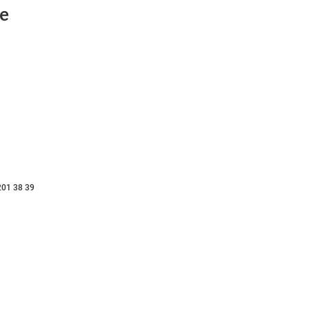
е
201 38 39