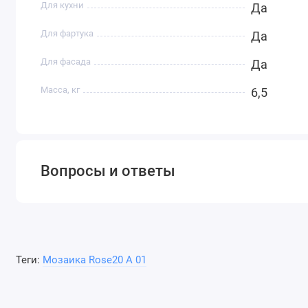
Для кухни
Да
Для фартука
Да
Для фасада
Да
Масса, кг
6,5
Вопросы и ответы
Теги:
Мозаика Rose20 A 01