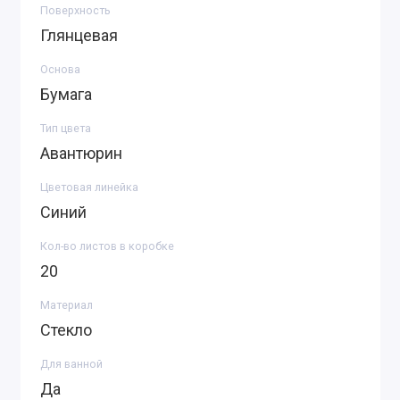
Поверхность
Глянцевая
Основа
Бумага
Тип цвета
Авантюрин
Цветовая линейка
Синий
Кол-во листов в коробке
20
Материал
Стекло
Для ванной
Да