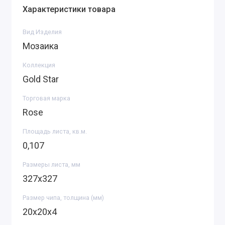
Характеристики товара
Вид Изделия
Мозаика
Коллекция
Gold Star
Торговая марка
Rose
Площадь листа, кв.м.
0,107
Размеры листа, мм
327х327
Размер чипа, толщина (мм)
20х20х4