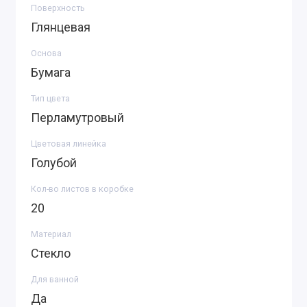
Поверхность
Глянцевая
Основа
Бумага
Тип цвета
Перламутровый
Цветовая линейка
Голубой
Кол-во листов в коробке
20
Материал
Стекло
Для ванной
Да