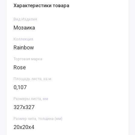
Характеристики товара
Вид Изделия
Мозаика
Коллекция
Rainbow
Торговая марка
Rose
Площадь листа, кв.м.
0,107
Размеры листа, мм
327х327
Размер чипа, толщина (мм)
20х20х4