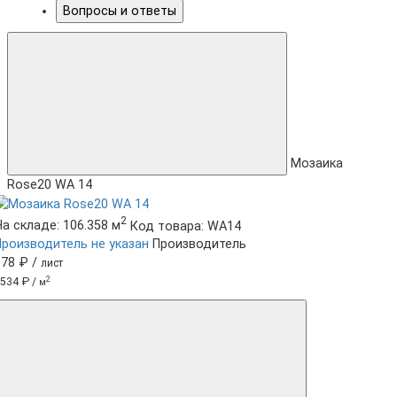
Вопросы и ответы
Мозаика
Rose20 WA 14
2
На складе: 106.358 м
Код товара: WA14
Производитель не указан
Производитель
378 ₽ /
лист
2
534 ₽ /
м