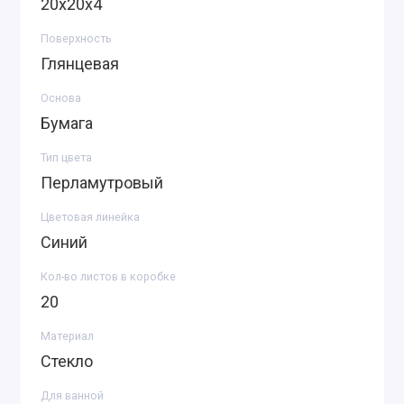
20х20х4
Поверхность
Глянцевая
Основа
Бумага
Тип цвета
Перламутровый
Цветовая линейка
Синий
Кол-во листов в коробке
20
Материал
Стекло
Для ванной