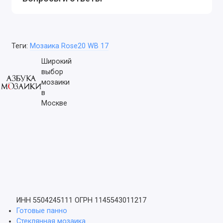
Теги:
Мозаика Rose20 WB 17
Широкий
выбор
мозаики
в
Москве
ИНН 5504245111
ОГРН 1145543011217
Готовые панно
Стеклянная мозаика