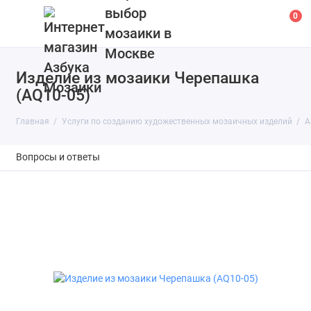
выбор
0
мозаики в
Москве
Изделие из мозаики Черепашка
(AQ10-05)
Главная
Услуги по созданию художественных мозаичных изделий
А
Вопросы и ответы