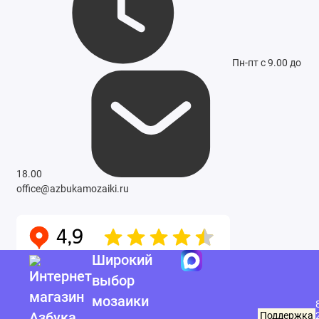
Пн-пт с 9.00 до
18.00
office@azbukamozaiki.ru
Широкий
выбор
мозаики
ИНН 5504245111
ОГРН 1145543011217
Поддержка