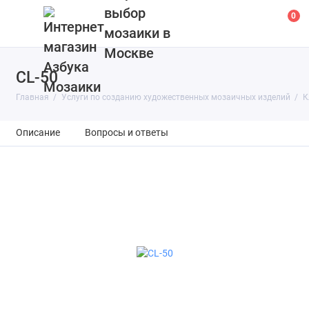
выбор
0
мозаики в
Москве
CL-50
Главная
Услуги по созданию художественных мозаичных изделий
К
Описание
Вопросы и ответы