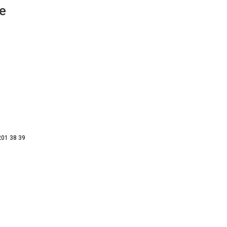
е
201 38 39