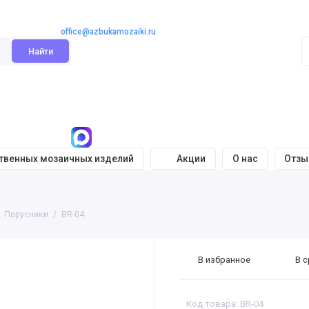
office@azbukamozaiki.ru
Найти
ственных мозаичных изделий
Акции
О нас
Отз
Парусники
BR-04
В избранное
В 
Код товара: BR-04