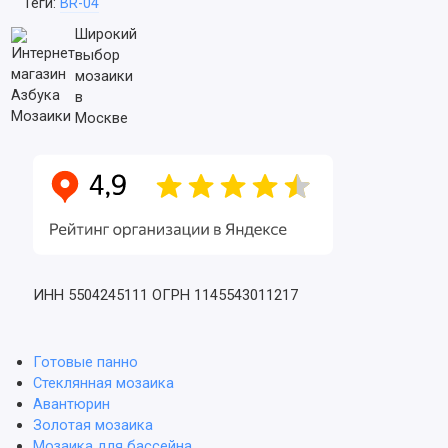
Теги:
BR-04
Широкий
выбор
мозаики
в
Москве
ИНН 5504245111
ОГРН 1145543011217
Готовые панно
Стеклянная мозаика
Авантюрин
Золотая мозаика
Мозаика для бассейна