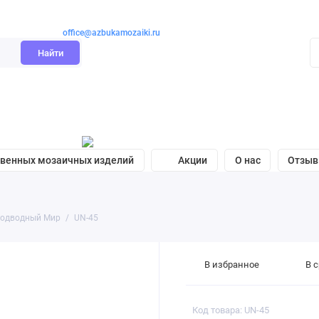
office@azbukamozaiki.ru
Найти
твенных мозаичных изделий
Акции
О нас
Отзы
одводный Мир
UN-45
В избранное
В 
Код товара: UN-45