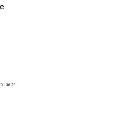
е
201 38 39