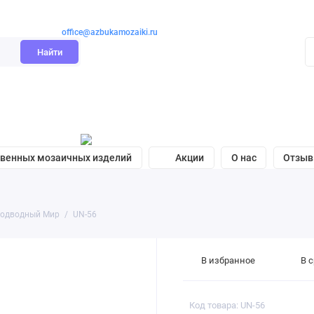
office@azbukamozaiki.ru
Найти
твенных мозаичных изделий
Акции
О нас
Отзы
одводный Мир
UN-56
В избранное
В 
Код товара: UN-56