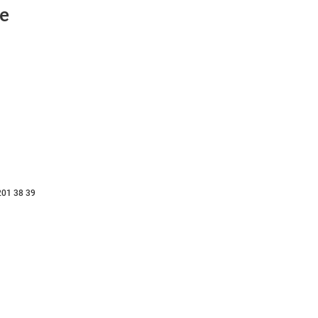
е
201 38 39