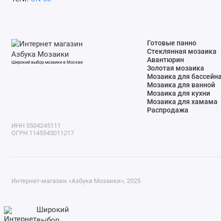
Готовые панно
Стеклянная мозаика
Авантюрин
Широкий выбор мозаики в Москве
Золотая мозаика
Мозаика для бассейн
Мозаика для ванной
Мозаика для кухни
Мозаика для хамама
Распродажа
ИНН 5504245111
ОГРН 1145543011217
Интернет-магазин «Азбука Мозаики», 2025
Широкий
выбор