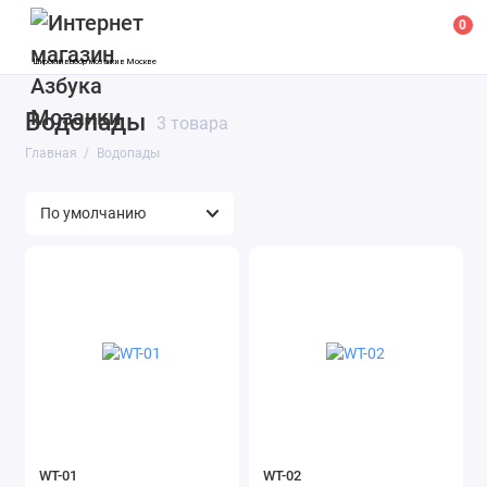
0
Широкий выбор мозаики в Москве
Водопады
3 товара
Главная
Водопады
WT-01
WT-02